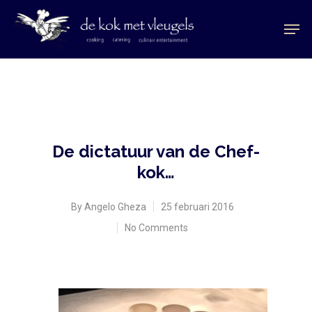
De dictatuur van de Chef-
kok…
By
Angelo Gheza
25 februari 2016
No Comments
Hit enter to search or ESC to close