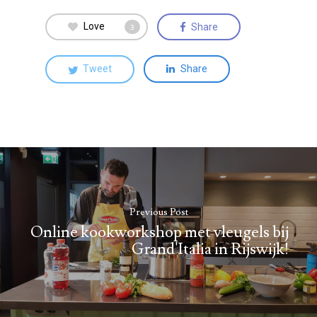
Love
Share
3
Tweet
Share
Previous Post
Online kookworkshop met vleugels bij
Grand'Italia in Rijswijk!