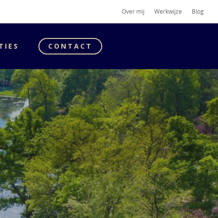
Over mij
Werkwijze
Blog
TIES
CONTACT
….