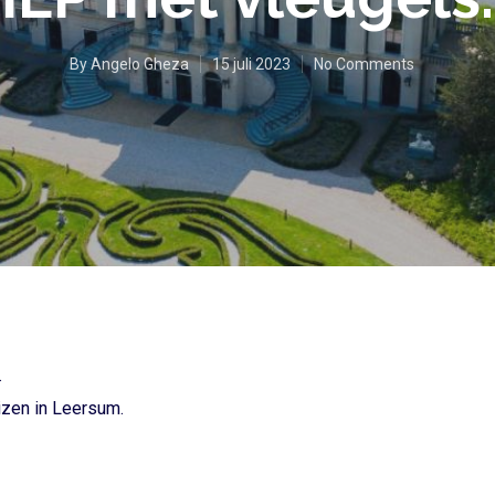
By
Angelo Gheza
15 juli 2023
No Comments
…
izen
in Leersum.