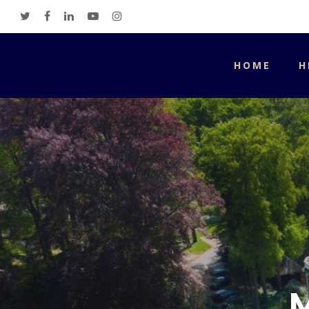
HOME
H
Hit enter to search or ESC to close
M